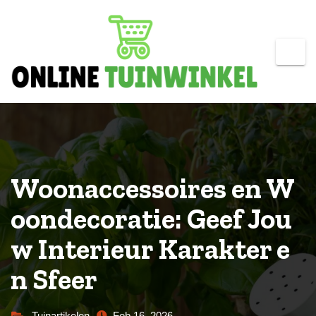
Skip
to
content
Woonaccessoires en W
oondecoratie: Geef Jou
w Interieur Karakter e
n Sfeer
Tuinartikelen
Feb 16, 2026