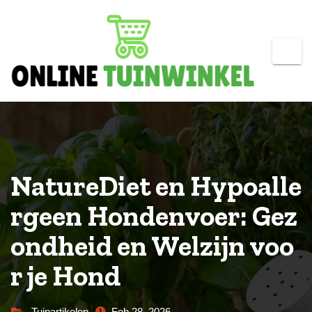
Skip
to
content
NatureDiet en Hypoalle
rgeen Hondenvoer: Gez
ondheid en Welzijn voo
r je Hond
Tuinartikelen
Feb 28, 2026