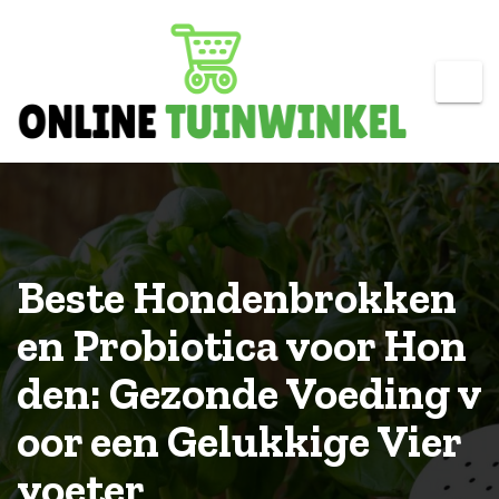
Skip
to
content
Beste Hondenbrokken
en Probiotica voor Hon
den: Gezonde Voeding v
oor een Gelukkige Vier
voeter