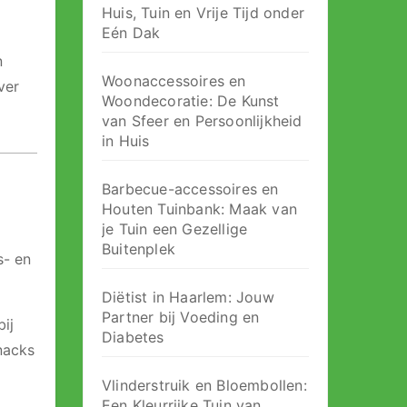
Huis, Tuin en Vrije Tijd onder
Eén Dak
n
Woonaccessoires en
ver
Woondecoratie: De Kunst
van Sfeer en Persoonlijkheid
in Huis
Barbecue-accessoires en
Houten Tuinbank: Maak van
je Tuin een Gezellige
Buitenplek
s- en
Diëtist in Haarlem: Jouw
Partner bij Voeding en
ij
Diabetes
nacks
Vlinderstruik en Bloembollen:
Een Kleurrijke Tuin van