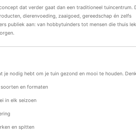
concept dat verder gaat dan een traditioneel tuincentrum. 
roducten, dierenvoeding, zaaigoed, gereedschap én zelfs
rs publiek aan: van hobbytuinders tot mensen die thuis le
zorgen.
at je nodig hebt om je tuin gezond en mooi te houden. Den
e soorten en formaten
i in elk seizoen
ering
rken en spitten