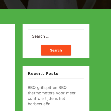
Search
for:
Recent Posts
BBQ grillspit en BBQ
thermometers voor meer
controle tijdens het
barbecueën