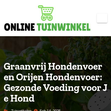
Skip
to
content
Graanvrij Hondenvoer
en Orijen Hondenvoer:
Gezonde Voeding voor J
e Hond
Tuinartikelen
Feb 14, 2025