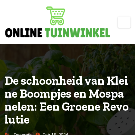
Skip
to
content
De schoonheid van Klei
ne Boompjes en Mospa
nelen: Een Groene Revo
lutie
Decoratie
Feb 15, 2024