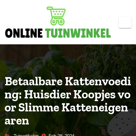
Skip
to
content
Betaalbare Kattenvoedi
ng: Huisdier Koopjes vo
or Slimme Katteneigen
aren
Tuinartikelen
Feb 29, 2024