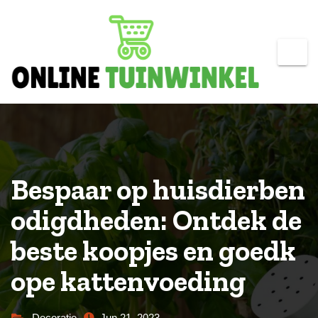
Skip
to
content
Bespaar op huisdierben
odigdheden: Ontdek de
beste koopjes en goedk
ope kattenvoeding
Decoratie
Jun 21, 2023